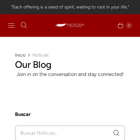
"Each offering is a seed of spirit, waiting to root in your life."
0
Inicio
Noticias
Our Blog
Join in on the conversation and stay connected!
Buscar